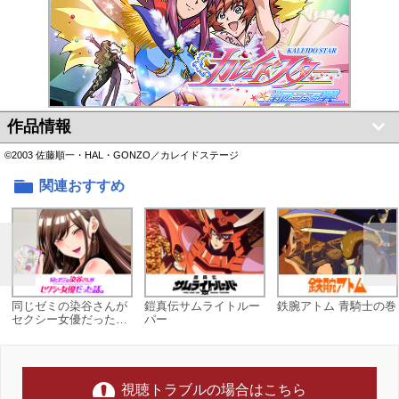
作品情報
©2003 佐藤順一・HAL・GONZO／カレイドステージ
関連おすすめ
同じゼミの染谷さんが
鎧真伝サムライトルー
鉄腕アトム 青騎士の巻
セクシー女優だった
パー
話。
視聴トラブルの場合はこちら