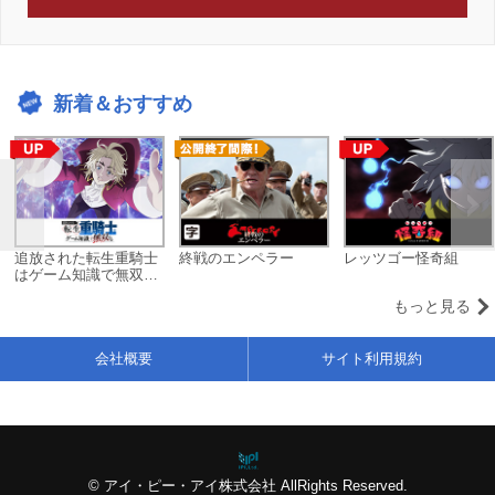
新着＆おすすめ
追放された転生重騎士
終戦のエンペラー
レッツゴー怪奇組
はゲーム知識で無双す
る
もっと見る
会社概要
サイト利用規約
© アイ・ピー・アイ株式会社 AllRights Reserved.