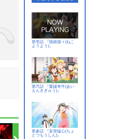
第壱話 『猫娘揚々(ねこ
ようよう)』
第弐話 『愛縁奇牛(あい
えんきぎゅう)』
第参話 『亥突猛心(ちょ
とつもうしん)』