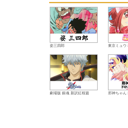
姿三四郎
東京ミュウ
劇場版 銀魂 新訳紅桜篇
邪神ちゃん