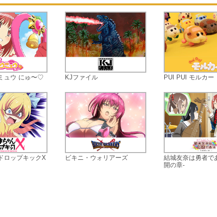
今年も干支神選抜祭「ＥＴＭ１２」
開催される。
日本全土から集まる数多の干支神候
＝えと娘たち。
その中に、一匹の猫が存在した。
ミュウ にゅ〜♡
KJファイル
PUI PUI モルカー
その名は、猫のえと娘「にゃ～たん
もっとも干支神に近いといわれなが
ら、ネズミ属に執拗に狙われ、
卑劣な罠により破れ続けてきた不遇
えと娘である。
干支神になる条件はたったひとつ。
ドロップキックX
ビキニ・ウォリアーズ
結城友奈は勇者であ
二支全員に勝利すること。
開の章-
しかし、干支神の力は強大であり、
の二千年間、十二支全員に勝利した
と娘は
存在しない。