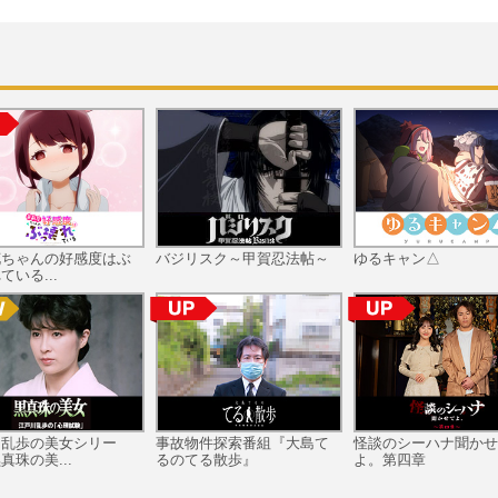
不遇のえと娘「にゃ～たん」と、
普通の高校生「天戸タケル」が出会
とき……物語は始まる！
花ちゃんの好感度はぶ
バジリスク～甲賀忍法帖～
ゆるキャン△
ている...
川乱歩の美女シリー
事故物件探索番組『大島て
怪談のシーハナ聞かせ
真珠の美...
るのてる散歩』
よ。第四章