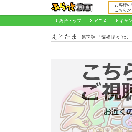
お客様の
こちら
か
総合トップ
アニメ
ギャ
えとたま
第壱話 『猫娘揚々(ねこ