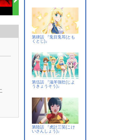
第肆話 『兎目兎耳(とも
くとじ)』
」
第伍話 『滋羊強壮(じよ
うきょうそう)』
二
で
第陸話 『虎計三笑(こけ
いさんしょう)』