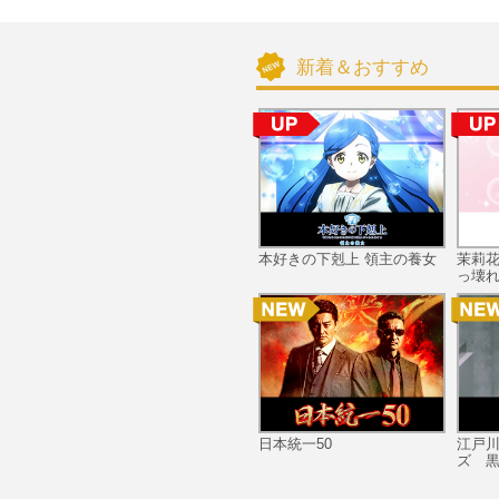
新着＆おすすめ
本好きの下剋上 領主の養女
茉莉
っ壊れ
日本統一50
江戸
ズ 黒