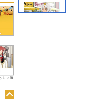
が
補
第漆話 『縁縁長蛇(えん
えんちょうだ)』
」
の
第捌話 『一騎当猫(いっ
きとうにゃん)』
十
る -大満
こ
え
第玖話 『花鳥歩月(かち
ょうふげつ)』