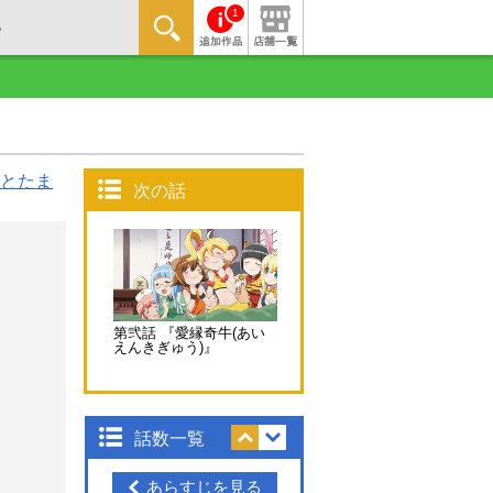
1
とたま
次の話
第弐話 『愛縁奇牛(あい
えんきぎゅう)』
話数一覧
あらすじを見る