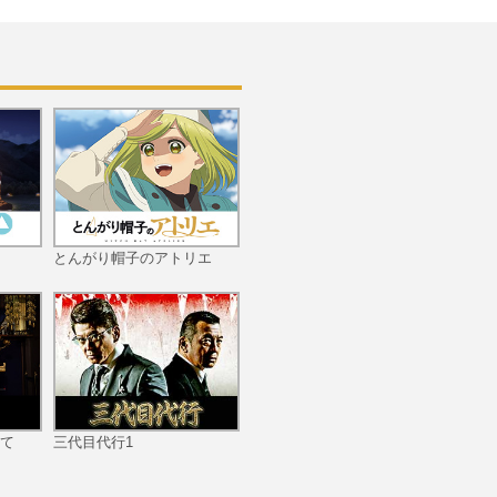
う
第拾話 『永久変態(えい
きゅうへんたい)』
第拾壱話 『猫鼠異道(び
とんがり帽子のアトリエ
ょうそいどう)』
第拾弐話 『干支撩乱(え
とりょうらん)』
て
三代目代行1