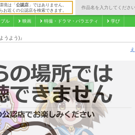
環境は「
公認店
」ではありません。
らお近くの公認店を検索できます。
ンブル
映画
特撮・ドラマ・バラエティ
学び
ようよう)』
え