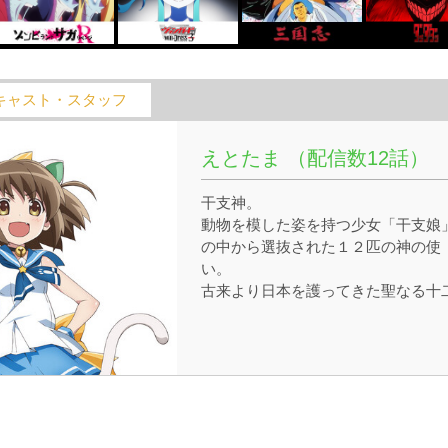
キャスト・スタッフ
えとたま （配信数12話）
干支神。
動物を模した姿を持つ少女「干支娘
の中から選抜された１２匹の神の使
い。
古来より日本を護ってきた聖なる十
支。
６０年に一度の干支神選抜祭・通称
「ＥＴＭ１２」にて勝ち残った強者
あり、
えと娘たちの憧れの存在である。
刻は流れて現代。