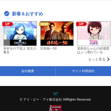
新着＆おすすめ
本好きの下剋上 領主の
日本統一50
茉莉花ちゃんの好感度
養女
はぶっ壊れている...
もっと見る
会社概要
サイト利用規約
© アイ・ピー・アイ株式会社 AllRights Reserved.