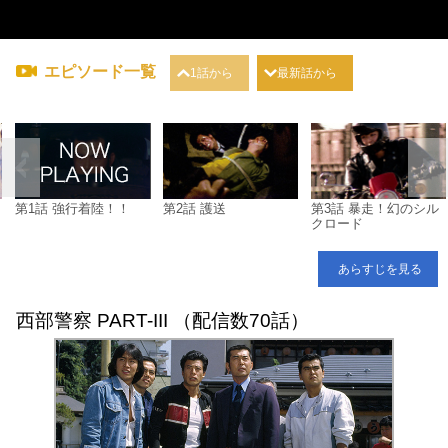
エピソード一覧
1話から
最新話から
第1話 強行着陸！！
第2話 護送
第3話 暴走！幻のシル
クロード
あらすじを見る
西部警察 PART-III （配信数70話）