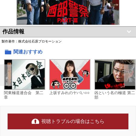
作品情報
製作著作：株式会社石原プロモーション
関連おすすめ
関東極道連合会 第二
上坂すみれのヤバい○○
凶という名の極道 第二
章
部
視聴トラブルの場合はこちら