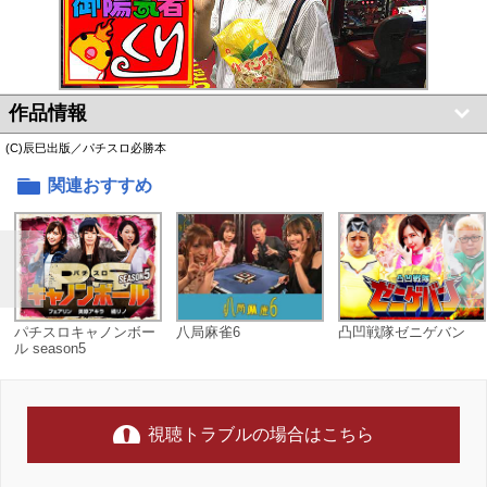
作品情報
(C)辰巳出版／パチスロ必勝本
関連おすすめ
パチスロキャノンボー
八局麻雀6
凸凹戦隊ゼニゲバン
ル season5
視聴トラブルの場合はこちら