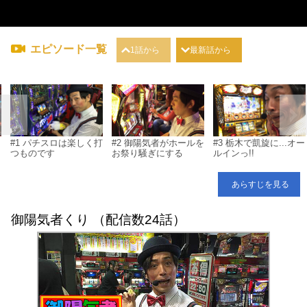
エピソード一覧
1話から
最新話から
#1 パチスロは楽しく打
#2 御陽気者がホールを
#3 栃木で凱旋に...オー
つものです
お祭り騒ぎにする
ルインっ!!
あらすじを見る
御陽気者くり （配信数24話）