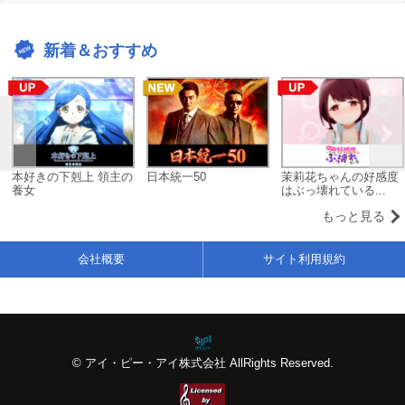
新着＆おすすめ
本好きの下剋上 領主の
日本統一50
茉莉花ちゃんの好感度
養女
はぶっ壊れている...
もっと見る
会社概要
サイト利用規約
© アイ・ピー・アイ株式会社 AllRights Reserved.