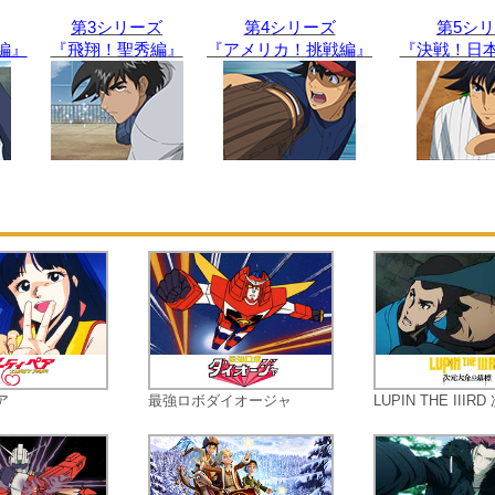
つことができるのか？そして、ホー
ッツのナインたちと一丸となり、悲
第3シリーズ
第4シリーズ
第5シ
編』
『飛翔！聖秀編』
『アメリカ！挑戦編』
の優勝を実現できるのか！？「夢の
『決戦！日
台」メジャーでの吾郎の活躍を描く
シリーズ最終作を見逃すな！
ア
最強ロボダイオージャ
LUPIN THE IIIRD 