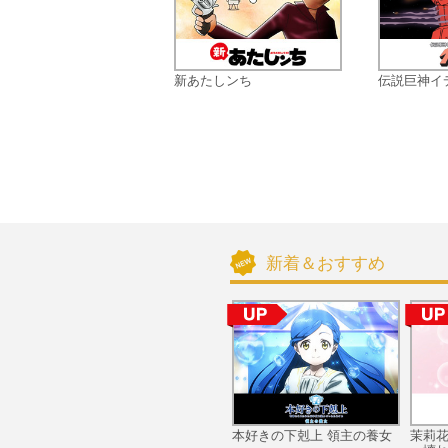
新あたしンち
伝説巨神イ
新着＆おすすめ
本好きの下剋上 領主の養女
茉莉