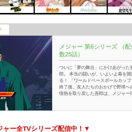
フ
メジャー 第6シリーズ （配
数25話）
ついに「夢の舞台」にかけあがった
郎。 本当の闘いが、いよいよ幕を開
る！ 「ワールドベースボールカップ
終了後、友人たちのおかげで野球へ
情熱を取り戻した吾郎は、メジャー
団・ホーネッツの一員としてシーズ
開幕を迎える！しかし、それは吾郎
とっては「自分との闘い」の始まり
もあった…。果たして吾郎は、自分
真っ正面から向き合い、この闘いに
ジャー全TVシリーズ配信中！▼