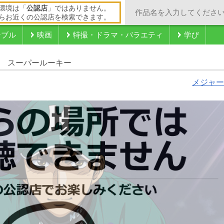
環境は「
公認店
」ではありません。
らお近くの公認店を検索できます。
ンブル
映画
特撮・ドラマ・バラエティ
学び
話 スーパールーキー
メジャー