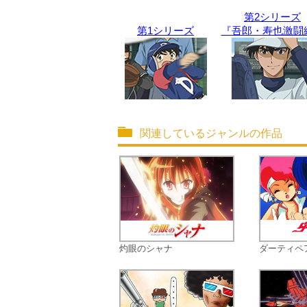
第2シリーズ
第1シリーズ
『吾郎・寿也激闘
関連しているジャンルの作品
灼眼のシャナ
ダーティペ