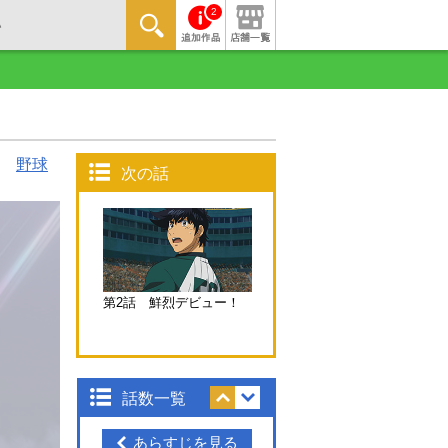
2
野球
次の話
第2話 鮮烈デビュー！
話数一覧
あらすじを見る