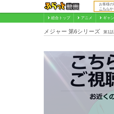
お客様の
こちら
か
総合トップ
アニメ
ギャ
メジャー 第6シリーズ
第1