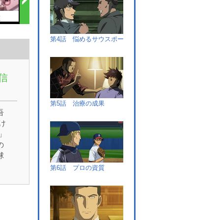
第4話 悩めるサウスポー
信
第5話 治療の成果
吾
け
」
の
球
ン
第6話 プロの資質
に
で
と
勝