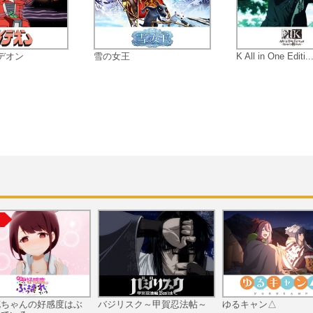
デオン
雪の女王
K All in One Editi..
花ちゃんの好感度はぶ
バジリスク～甲賀忍法帖～
ゆるキャン△