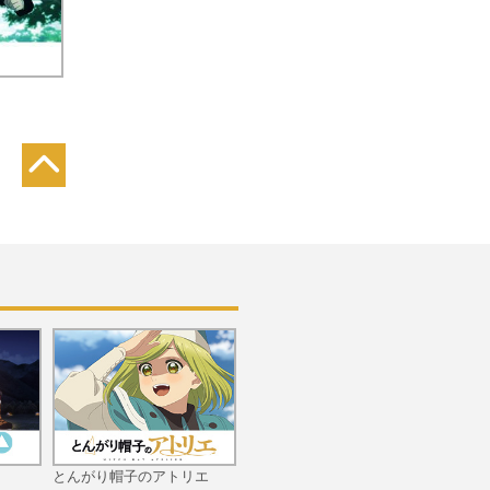
.
第11話 託された夢
第12話 暗黙のルール
第13話 負の連鎖
とんがり帽子のアトリエ