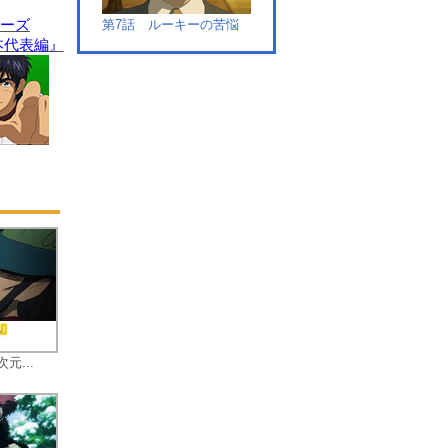
ネ
願
リーズ
第7話 ルーキーの苦悩
舞
本代表編』
、
第8話 電撃復帰
第9話 復活のマウンド
次元...
第10話 それぞれの夏