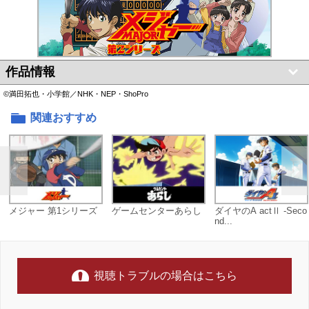
作品情報
©満田拓也・小学館／NHK・NEP・ShoPro
関連おすすめ
メジャー 第1シリーズ
ゲームセンターあらし
ダイヤのA actⅡ -Seco
nd...
視聴トラブルの場合はこちら