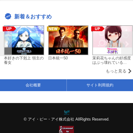
新着＆おすすめ
本好きの下剋上 領主の
日本統一50
茉莉花ちゃんの好感度
養女
はぶっ壊れている...
もっと見る
会社概要
サイト利用規約
© アイ・ピー・アイ株式会社 AllRights Reserved.