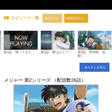
エピソード一覧
1話から
最新話から
第1話 帰ってきた...
第2話 夢はひとつ！
第3話 野球部 始
動！
あらすじを見る
メジャー 第2シリーズ （配信数26話）