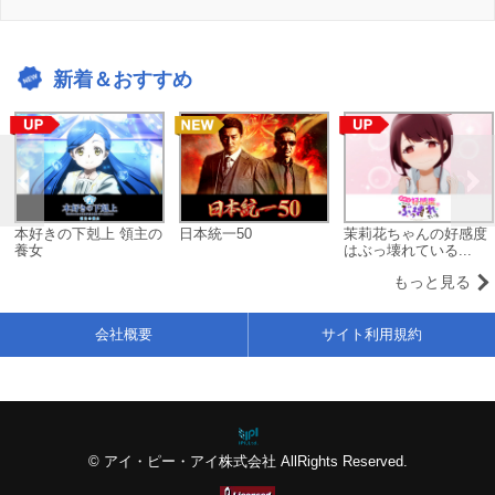
新着＆おすすめ
本好きの下剋上 領主の
日本統一50
茉莉花ちゃんの好感度
養女
はぶっ壊れている...
もっと見る
会社概要
サイト利用規約
© アイ・ピー・アイ株式会社 AllRights Reserved.