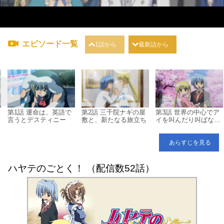
エピソード一覧
1話から
最新話から
Ｌ
第1話 運命は、英語で
第2話 三千院ナギの屋
第3話 世界の中心でア
言うとデスティニー
敷と、新たなる旅立ち
イを叫んだり叫ばなか
ったりな獣とロボと執
事
あらすじを見る
ハヤテのごとく！ （配信数52話）