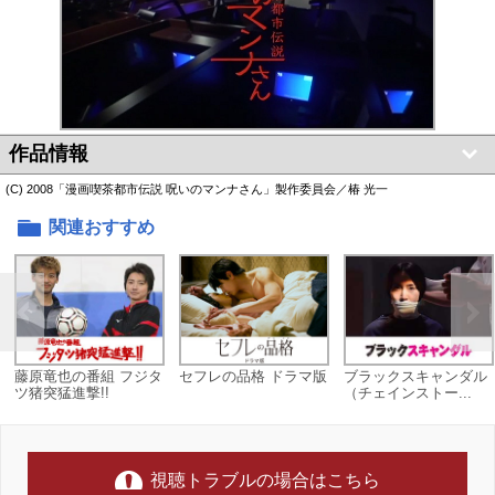
作品情報
(C) 2008「漫画喫茶都市伝説 呪いのマンナさん」製作委員会／椿 光一
関連おすすめ
藤原竜也の番組 フジタ
セフレの品格 ドラマ版
ブラックスキャンダル
ツ猪突猛進撃!!
（チェインストー...
視聴トラブルの場合はこちら