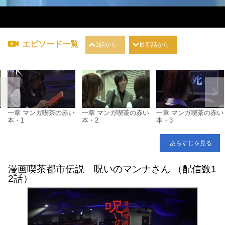
エピソード一覧
1話から
最新話から
一章 マンガ喫茶の赤い
一章 マンガ喫茶の赤い
一章 マンガ喫茶の赤い
本・1
本・2
本・3
あらすじを見る
漫画喫茶都市伝説 呪いのマンナさん （配信数1
2話）