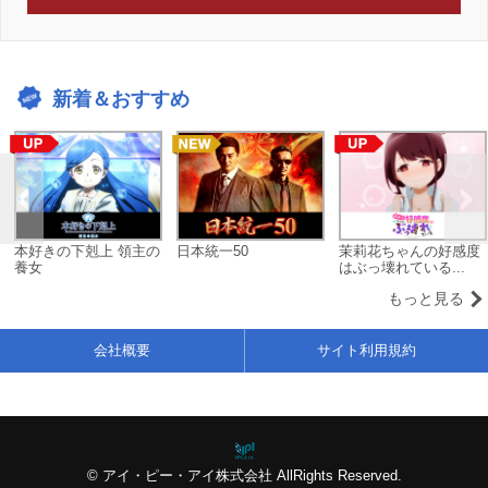
新着＆おすすめ
本好きの下剋上 領主の
日本統一50
茉莉花ちゃんの好感度
養女
はぶっ壊れている...
もっと見る
会社概要
サイト利用規約
© アイ・ピー・アイ株式会社 AllRights Reserved.