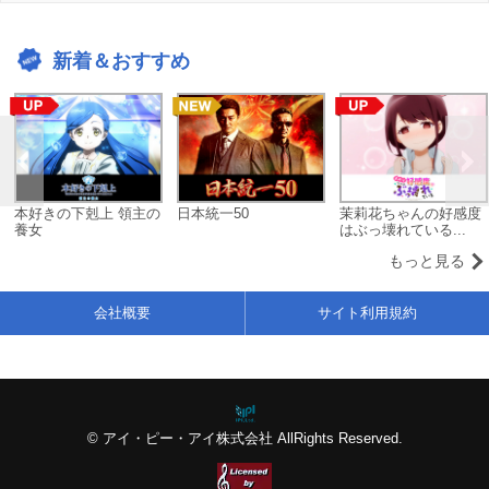
新着＆おすすめ
本好きの下剋上 領主の
日本統一50
茉莉花ちゃんの好感度
養女
はぶっ壊れている...
もっと見る
会社概要
サイト利用規約
© アイ・ピー・アイ株式会社 AllRights Reserved.