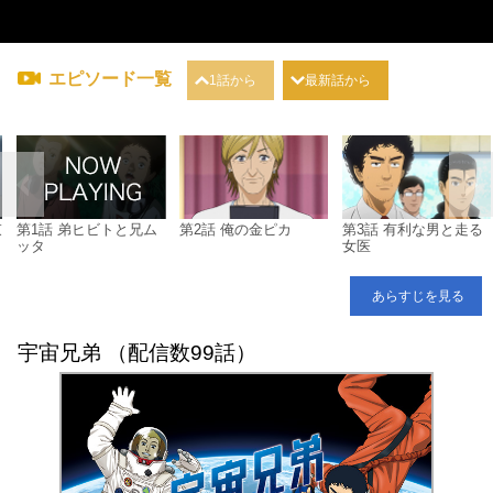
エピソード一覧
1話から
最新話から
束
第1話 弟ヒビトと兄ム
第2話 俺の金ピカ
第3話 有利な男と走る
ッタ
女医
あらすじを見る
宇宙兄弟 （配信数99話）