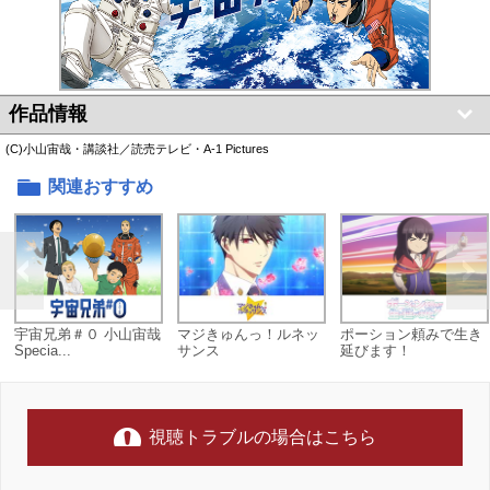
作品情報
(C)小山宙哉・講談社／読売テレビ・A-1 Pictures
関連おすすめ
宇宙兄弟＃０ 小山宙哉
マジきゅんっ！ルネッ
ポーション頼みで生き
Specia...
サンス
延びます！
視聴トラブルの場合はこちら