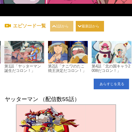
エピソード一覧
1話から
最新話から
第1話「ヤッターマン
第2話「ナニワのたこ
第4話「北の国キャラ2
誕生だコロン！」
焼王決定だコロン！」
008だコロン！」
あらすじを見る
ヤッターマン （配信数55話）