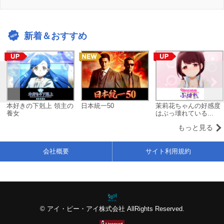
新着＆おすすめ
本好きの下剋上 領主の
日本統一50
茉莉花ちゃんの好感度
養女
はぶっ壊れている...
もっと見る
会社概要
サイト利用規約
© アイ・ピー・アイ株式会社 AllRights Reserved.