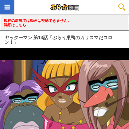
現在の環境では動画は視聴できません。
詳細はこちら
ヤッターマン 第13話「ぶらり巣鴨のカリスマだコロ
ン！」
loading...