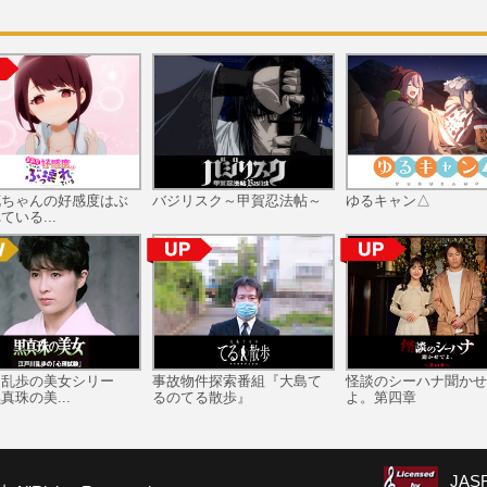
花ちゃんの好感度はぶ
バジリスク～甲賀忍法帖～
ゆるキャン△
ている...
川乱歩の美女シリー
事故物件探索番組『大島て
怪談のシーハナ聞かせ
真珠の美...
るのてる散歩』
よ。第四章
JA