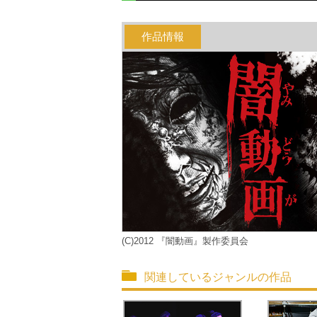
作品情報
(C)2012 『闇動画』製作委員会
関連しているジャンルの作品