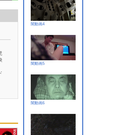
闇動画4
児
映
闇動画5
ド
い
カ
闇動画6
よ
そ
に
な
が