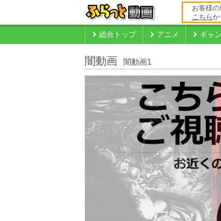
お客様の
こちら
か
総合トップ
アニメ
ギャ
闇動画
闇動画1