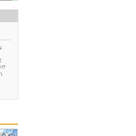
）
な
宮
!?
れ
一が
る
ら
?
人