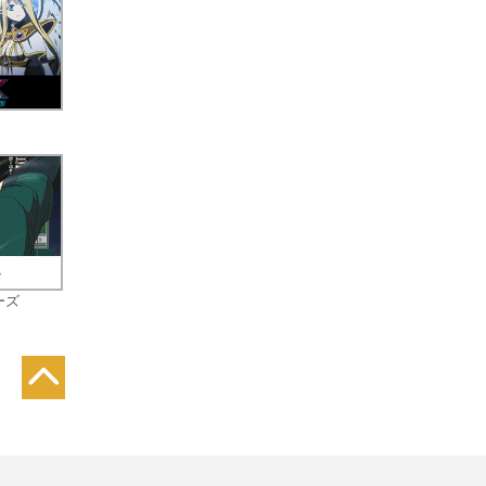
!?
ば
ーズ