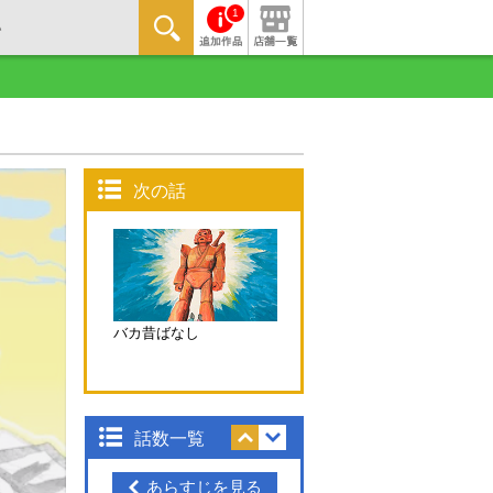
1
次の話
バカ昔ばなし
話数一覧
あらすじを見る