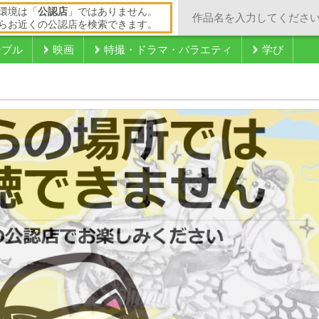
環境は「
公認店
」ではありません。
らお近くの公認店を検索できます。
ンブル
映画
特撮・ドラマ・バラエティ
学び