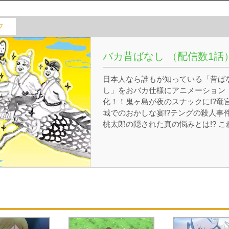
フ
バカ昔ばなし （配信数1話
日本人なら誰もが知っている「昔ば
し」をおバカ仕様にアニメーション
化！！鬼ヶ島が夜のスナックに!?竜
城でのおかしな宴!?テングの殺人事件
桃太郎の隠された真の悩みとは!? こ
が次世代に伝えていく「バカ昔ばな
し」じゃ！1人全役の声優に温水洋
参戦じゃ！
「桃太郎」「浦島太郎」「ちから太
郎」…。日本人なら誰もが知ってい
「昔ばなし」をおバカ仕様全開で語
れるぞよ～鬼ヶ島が夜のスナックに!
竜宮城でのおかしな宴!?テングの殺