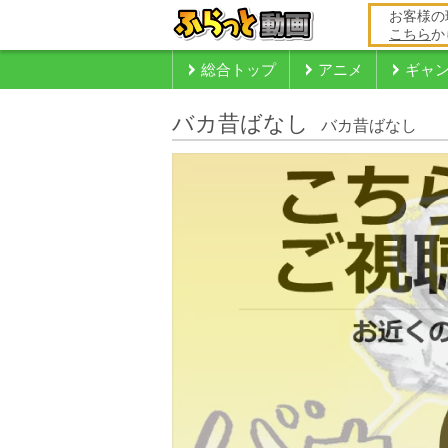
お客様の
こちら
か
総合トップ
アニメ
ギャ
バカ昔ばなし
バカ昔ばなし