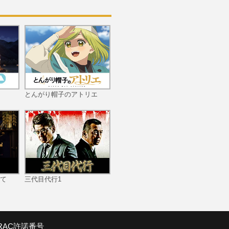
とんがり帽子のアトリエ
て
三代目代行1
SRAC許諾番号