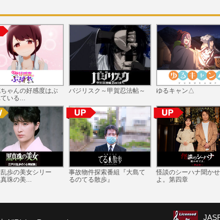
花ちゃんの好感度はぶ
バジリスク～甲賀忍法帖～
ゆるキャン△
ている...
川乱歩の美女シリー
事故物件探索番組『大島て
怪談のシーハナ聞かせ
真珠の美...
るのてる散歩』
よ。第四章
JA