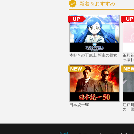
新着＆おすすめ
本好きの下剋上 領主の養女
茉莉
っ壊れ
日本統一50
江戸
ズ 黒