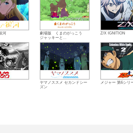
事件!?桃太郎の隠された真の悩みとは
これが次世代に伝えていく「バカ昔
なし」じゃ！
銀河
劇場版 くまのがっこう
Z/X IGNITION
ジャッキーと...
ヤマノススメ セカンドシー
メジャー 第6シリ
ズン