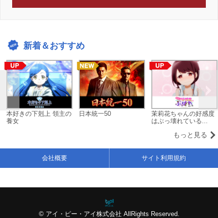
新着＆おすすめ
本好きの下剋上 領主の
日本統一50
茉莉花ちゃんの好感度
養女
はぶっ壊れている...
もっと見る
会社概要
サイト利用規約
© アイ・ピー・アイ株式会社 AllRights Reserved.