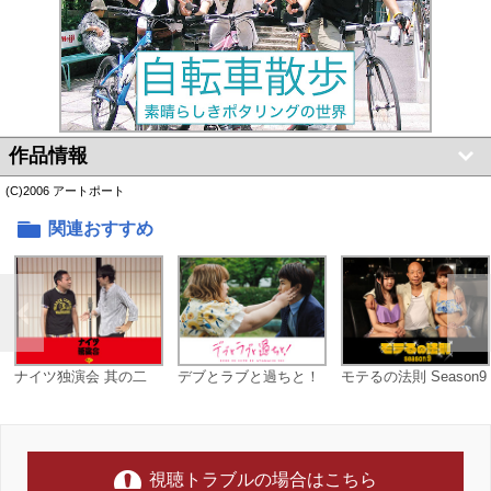
作品情報
(C)2006 アートポート
関連おすすめ
ナイツ独演会 其の二
デブとラブと過ちと！
モテるの法則 Season9
視聴トラブルの場合はこちら