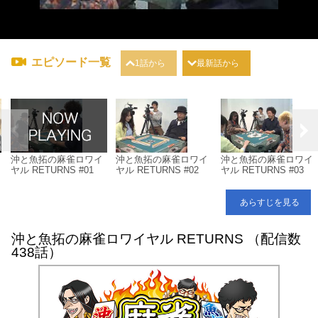
エピソード一覧
1話から
最新話から
沖と魚拓の麻雀ロワイ
沖と魚拓の麻雀ロワイ
沖と魚拓の麻雀ロワイ
4
ヤル RETURNS #01
ヤル RETURNS #02
ヤル RETURNS #03
あらすじを見る
沖と魚拓の麻雀ロワイヤル RETURNS （配信数
438話）