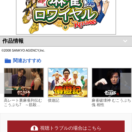
作品情報
©2008 SANKYO AGENCY,Inc.
関連おすすめ
高レート裏麻雀列伝む
債遊記
麻雀破壊神 むこうぶち
こうぶち7 ～筋殺し
傀 相性
～
視聴トラブルの場合はこちら