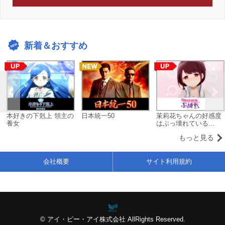
新着＆おすすめ
本好きの下剋上 領主の
日本統一50
茉莉花ちゃんの好感度
養女
はぶっ壊れている...
もっと見る
会社概要
サイト利用規約
© アイ・ピー・アイ株式会社 AllRights Reserved.