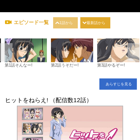
エピソード一覧
1話から
最新話から
第1話そんなー!
第2話うそだー!
第3話やるぞー!
あらすじを見る
ヒットをねらえ! （配信数12話）