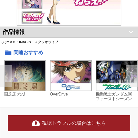
作品情報
(C)m.o.e.・IMAGIN・スタジオライブ
関連おすすめ
闇芝居 六期
OverDrive
機動戦士ガンダム00
ファーストシーズン
視聴トラブルの場合はこちら