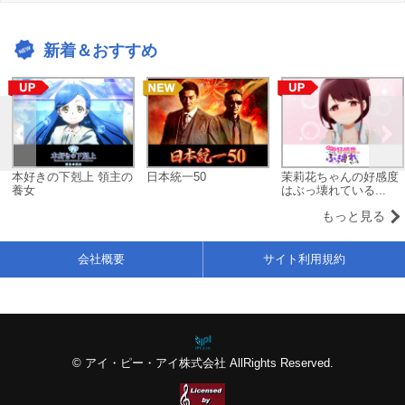
新着＆おすすめ
本好きの下剋上 領主の
日本統一50
茉莉花ちゃんの好感度
養女
はぶっ壊れている...
もっと見る
会社概要
サイト利用規約
© アイ・ピー・アイ株式会社 AllRights Reserved.