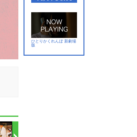
ひとりかくれんぼ 新劇場
版