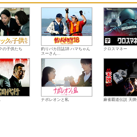
て、部屋にあったパソコンから元也
「ひとりかくれんぼ」の掲示板を見
いた事を知る。気になった栞が、バ
ト先で「ひとりかくれんぼ」につい
調べていると、元也の幼馴染みの白
が現れ、一緒に元也を探すことを約
する。そんな時、栞は古いネット掲
板に「河西元也、白石龍二…呪い殺
クの子供たち
釣りバカ日誌18 ハマちゃん
クロスマネー
スーさん...
す」という書込みを見つけ、次第に
しい気配に悩まされるようになる…
1
ナポレオンと私
麻雀覇道伝説 天牌