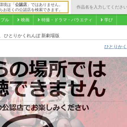
環境は「
公認店
」ではありません。
らお近くの公認店を検索できます。
ンブル
映画
特撮・ドラマ・バラエティ
学び
版
ひとりかくれんぼ 新劇場版
ひとりかく