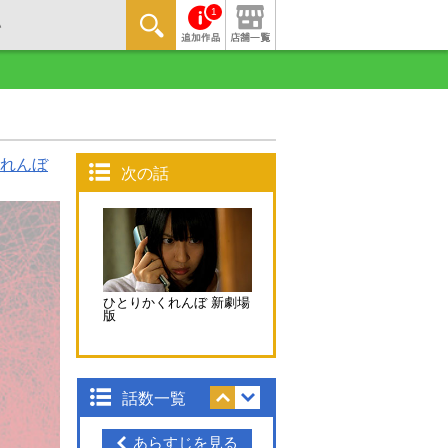
1
れんぼ
次の話
ひとりかくれんぼ 新劇場
版
話数一覧
あらすじを見る