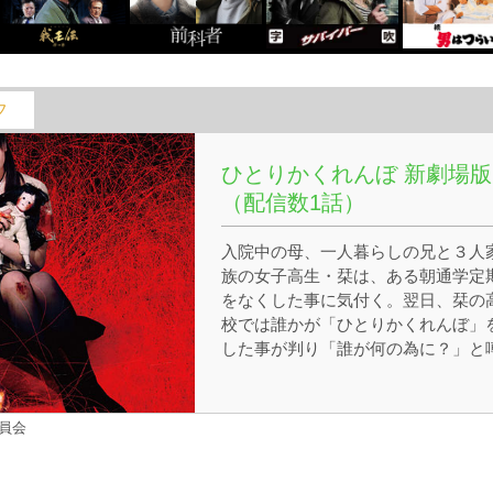
フ
ひとりかくれんぼ 新劇場版
（配信数1話）
入院中の母、一人暮らしの兄と３人
族の女子高生・栞は、ある朝通学定
をなくした事に気付く。翌日、栞の
校では誰かが「ひとりかくれんぼ」
した事が判り「誰が何の為に？」と
になっていた。その日、バイトで母
見舞いにいけなくなった栞は、兄の
也に頼もうと電話するが連絡がつか
委員会
い。心配になった栞がアパートを訪
ると、元也はいなくなっていた。そ