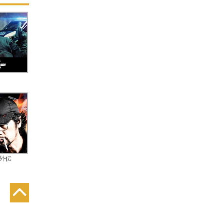
が
て
イ
て
石
束
示
怪
外伝