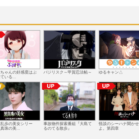
花ちゃんの好感度はぶ
バジリスク～甲賀忍法帖～
ゆるキャン△
ている...
川乱歩の美女シリー
事故物件探索番組『大島て
怪談のシーハナ聞かせ
真珠の美...
るのてる散歩』
よ。第四章