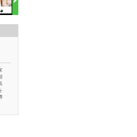
家
期
高
を
噂
の
元
な
ね
し