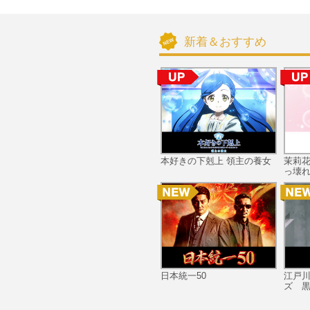
新着＆おすすめ
本好きの下剋上 領主の養女
茉莉
っ壊れ
日本統一50
江戸
ズ 黒