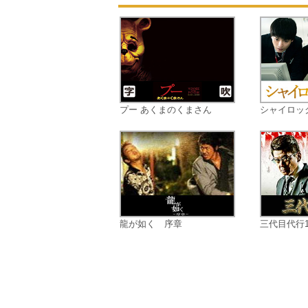
プー あくまのくまさん
シャイロッ
龍が如く 序章
三代目代行