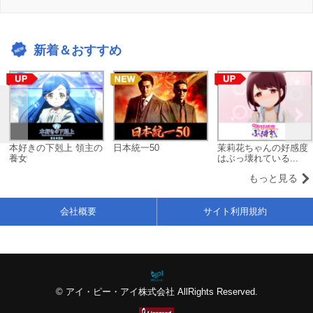
新着＆おすすめ
本好きの下剋上 領主の
日本統一50
茉莉花ちゃんの好感度
養女
はぶっ壊れている...
もっと見る
会社概要
サイト利用規約
© アイ・ピー・アイ株式会社 AllRights Reserved.