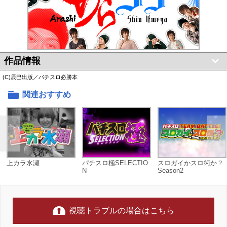
作品情報
(C)辰巳出版／パチスロ必勝本
関連おすすめ
上カラ水瀬
パチスロ極SELECTIO
スロガイかスロ術か？
N
Season2
視聴トラブルの場合はこちら