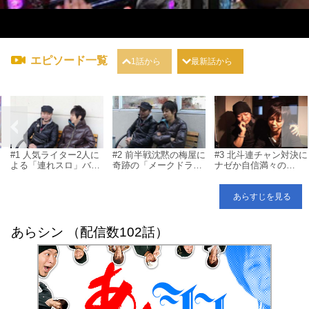
エピソード一覧
1話から
最新話から
#1 人気ライター2人に
#2 前半戦沈黙の梅屋に
#3 北斗連チャン対決に
よる「連れスロ」バラ
奇跡の「メークドラ
ナゼか自信満々の
エティ
マ」が！？
「嵐」だったが...
あらすじを見る
あらシン （配信数102話）