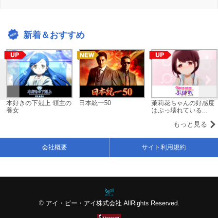
新着＆おすすめ
本好きの下剋上 領主の
日本統一50
茉莉花ちゃんの好感度
養女
はぶっ壊れている...
もっと見る
会社概要
サイト利用規約
© アイ・ピー・アイ株式会社 AllRights Reserved.