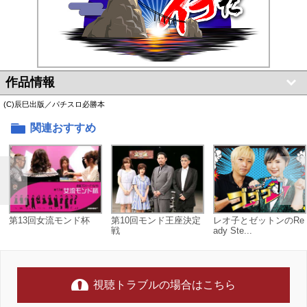
作品情報
(C)辰巳出版／パチスロ必勝本
関連おすすめ
第13回女流モンド杯
第10回モンド王座決定
レオ子とゼットンのRe
戦
ady Ste...
視聴トラブルの場合はこちら