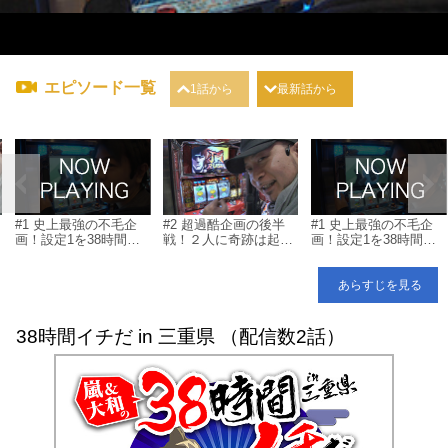
エピソード一覧
1話から
最新話から
#1 史上最強の不毛企
#2 超過酷企画の後半
#1 史上最強の不毛企
画！設定1を38時間打
戦！２人に奇跡は起こ
画！設定1を38時間打
つとどうなる!?
るのか!?
つとどうなる!?
あらすじを見る
38時間イチだ in 三重県 （配信数2話）