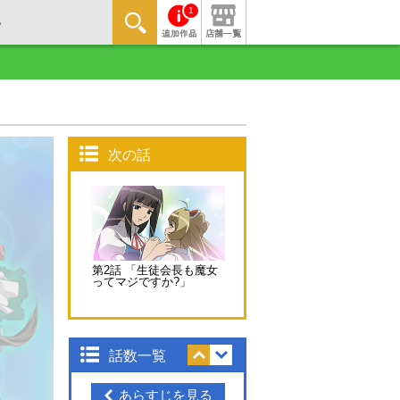
1
次の話
第2話 「生徒会長も魔女
ってマジですか?」
話数一覧
あらすじを見る