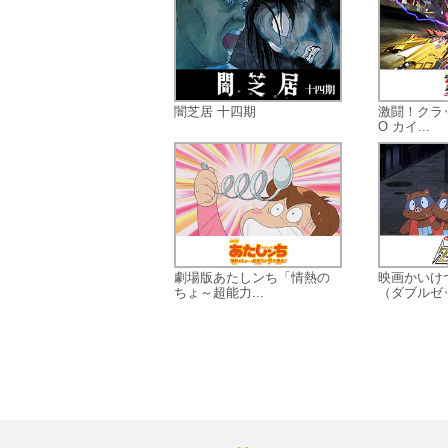
闇芝居 十四期
激闘！クラ
O カイ...
劇場版あたしンち「情熱の
映画かいけ
ちょ～超能力...
（ダブルゼッ.