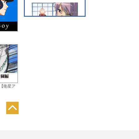
第7話 「メイドが来たっ
てマジですか？」
第8話 「勝利のキスって
マジですか？」
編【衛星ア
第9話 「眠れる王子って
マジですか？」