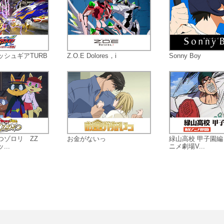
く・・・
ッシュギアTURB
Z.O.E Dolores，i
Sonny Boy
つゾロリ ZZ
お金がないっ
緑山高校 甲子園
..
ニメ劇場V...