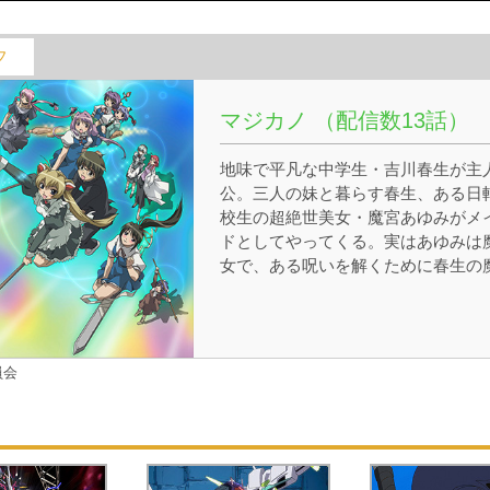
フ
マジカノ （配信数13話）
地味で平凡な中学生・吉川春生が主
公。三人の妹と暮らす春生、ある日
校生の超絶世美女・魔宮あゆみがメ
ドとしてやってくる。実はあゆみは
女で、ある呪いを解くために春生の
力が必要だという。春生の魔力を目
めさせようと画策をするあゆみの野
を阻止するため、春生の三人の妹た
があゆみに立ちはだかる。平穏だっ
員会
春生の日常は、騒々しい日々へ変貌
ていく。あゆみにかけられた呪いは
かれるのか？呪いの元凶である春生
あゆみの過去の因縁とは何か？次第
色々な事実が明らかになってい