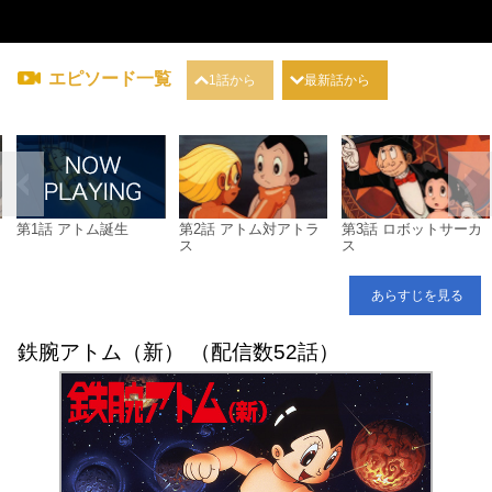
エピソード一覧
1話から
最新話から
第1話 アトム誕生
第2話 アトム対アトラ
第3話 ロボットサーカ
ス
ス
あらすじを見る
鉄腕アトム（新） （配信数52話）