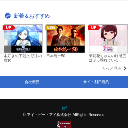
新着＆おすすめ
本好きの下剋上 領主の
日本統一50
茉莉花ちゃんの好感度
養女
はぶっ壊れている...
もっと見る
会社概要
サイト利用規約
© アイ・ピー・アイ株式会社 AllRights Reserved.