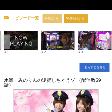
エピソード一覧
1話から
最新話から
＃1
＃2
＃3
あらすじを見る
水瀬・みのりんの逮捕しちゃうゾ （配信数59
話）