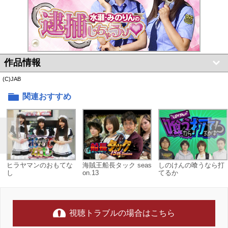
作品情報
(C)JAB
関連おすすめ
ヒラヤマンのおもてな
海賊王船長タック seas
しのけんの喰うなら打
し
on.13
てるか
視聴トラブルの場合はこちら