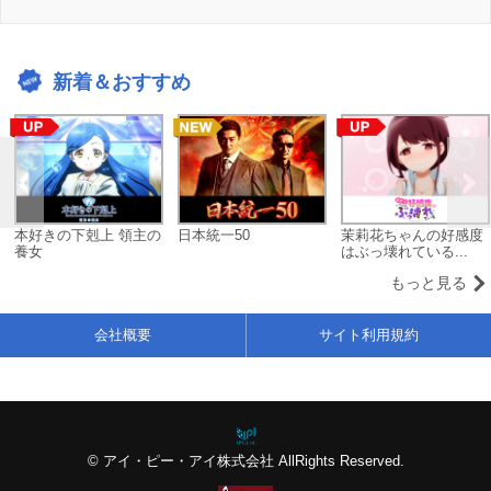
新着＆おすすめ
本好きの下剋上 領主の
日本統一50
茉莉花ちゃんの好感度
養女
はぶっ壊れている...
もっと見る
会社概要
サイト利用規約
© アイ・ピー・アイ株式会社 AllRights Reserved.