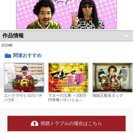
作品情報
(C)JAB
関連おすすめ
エハラマサヒロのパチ
マネーの玉豚 ～100万
海賊王船長タック
バラ6
円争奪パチバトル～
視聴トラブルの場合はこちら