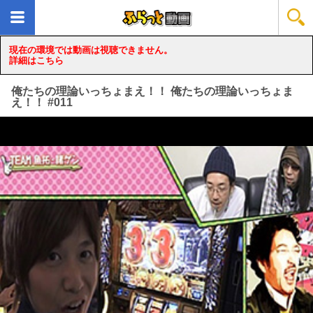
現在の環境では動画は視聴できません。
詳細はこちら
俺たちの理論いっちょまえ！！ 俺たちの理論いっちょま
え！！ #011
loading...