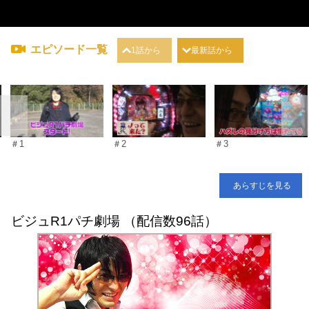
エピソード一覧
1話から
最新話から
＃1
＃2
＃3
あらすじを見る
ビジュR1パチ劇場 （配信数96話）