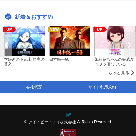
新着＆おすすめ
本好きの下剋上 領主の
日本統一50
茉莉花ちゃんの好感度
養女
はぶっ壊れている...
もっと見る
会社概要
サイト利用規約
© アイ・ピー・アイ株式会社 AllRights Reserved.