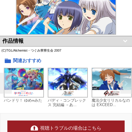
作品情報
(C)TGL/Alchemist・つぐみ寮寮生会 2007
関連おすすめ
バンドリ！ ゆめ∞みた
バディ・コンプレック
魔法少女リリカルなの
ス 完結編 －あ...
は EXCEED...
視聴トラブルの場合はこちら