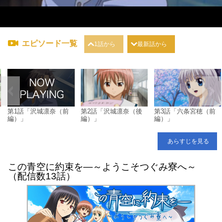
エピソード一覧
1話から
最新話から
第1話「沢城凛奈（前
第2話「沢城凛奈（後
第3話「六条宮穂（前
編）」
編）」
編）」
あらすじを見る
この青空に約束を―～ようこそつぐみ寮へ～
（配信数13話）