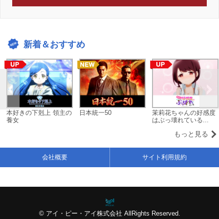
新着＆おすすめ
本好きの下剋上 領主の
日本統一50
茉莉花ちゃんの好感度
養女
はぶっ壊れている...
もっと見る
会社概要
サイト利用規約
© アイ・ピー・アイ株式会社 AllRights Reserved.