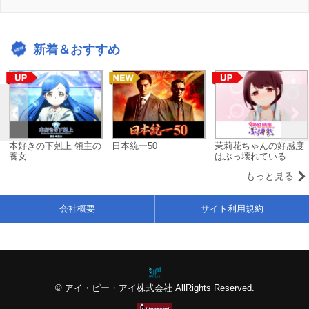
新着＆おすすめ
本好きの下剋上 領主の
日本統一50
茉莉花ちゃんの好感度
養女
はぶっ壊れている...
もっと見る
会社概要
サイト利用規約
© アイ・ピー・アイ株式会社 AllRights Reserved.