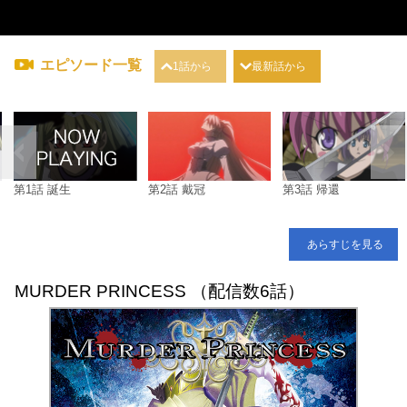
エピソード一覧
1話から
最新話から
第1話 誕生
第2話 戴冠
第3話 帰還
あらすじを見る
MURDER PRINCESS （配信数6話）