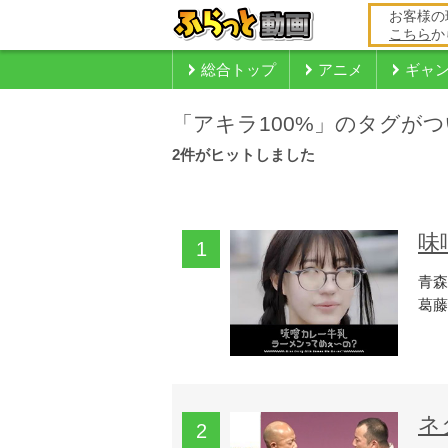
お客様の
こちら
か
総合トップ
アニメ
ギャ
「
アキラ100%
」のタグがつ
2
件がヒットしました
味
青森
葛藤
ネ