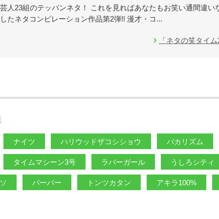
芸人23組のテッパンネタ！ これを見ればあなたもお笑い通間違い
したネタコンピレーション作品第2弾!! 漫才・コ...
「ネタの笑タイム
覧
ナイツ
ハリウッドザコシショウ
バカリズム
タイムマシーン3号
ラバーガール
うしろシティ
ッソ
パーパー
トンツカタン
アキラ100%