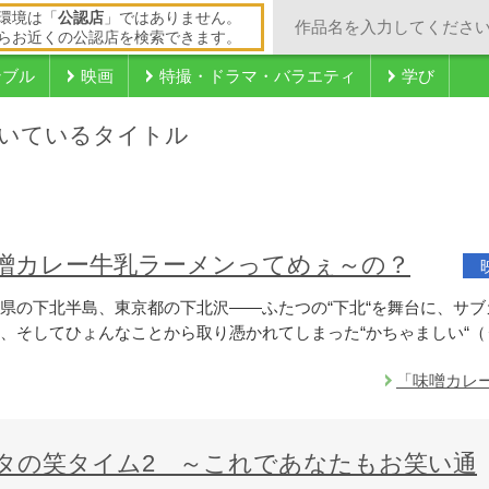
環境は「
公認店
」ではありません。
らお近くの公認店を検索できます。
ンブル
映画
特撮・ドラマ・バラエティ
学び
いているタイトル
噌カレー牛乳ラーメンってめぇ～の？
県の下北半島、東京都の下北沢――ふたつの“下北“を舞台に、サ
、そしてひょんなことから取り憑かれてしまった“かちゃましい“（う
「味噌カレ
タの笑タイム2 ～これであなたもお笑い通