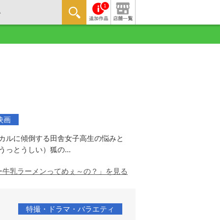
1
映画
ブカルに傾倒する田舎女子高生の悩みと
っとうしい）狐の...
ー牛乳ラーメンってめぇ～の？」を見る
特撮・ドラマ・バラエティ