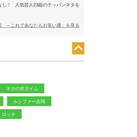
なし！ 人気芸人23組のテッパンネタを
2 ～これであなたもお笑い通」を見る
ネタの笑タイム
ルシファー吉岡
ロッチ