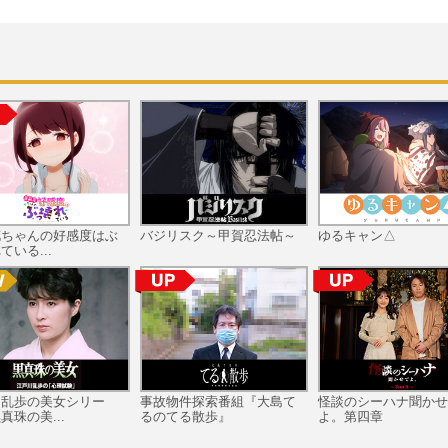
花ちゃんの好感度はぶ
バジリスク～甲賀忍法帖～
ゆるキャン△
ている...
川乱歩の美女シリー
事故物件探索番組『大島て
怪談のシーハナ聞かせ
真珠の美...
るのてる散歩』
よ。第四章