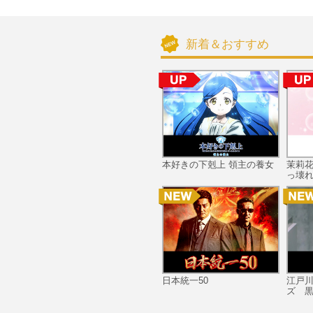
新着＆おすすめ
本好きの下剋上 領主の養女
茉莉
っ壊れ
日本統一50
江戸
ズ 黒