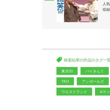
人気
収録
検索結果の作品のタグ一
東京03
バイきんぐ
TKO
アンガールズ
ウエストランド
Aマ