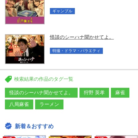
ギャンブル
怪談のシーハナ聞かせてよ。
特撮・ドラマ・バラエティ
検索結果の作品のタグ一覧
怪談のシーハナ聞かせてよ。
狩野 英孝
麻雀
八局麻雀
ラーメン
新着＆おすすめ