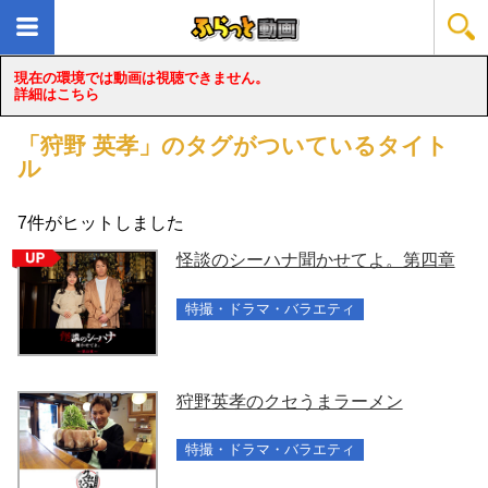
現在の環境では動画は視聴できません。
詳細はこちら
「
狩野 英孝
」のタグがついているタイト
ル
7
件がヒットしました
怪談のシーハナ聞かせてよ。第四章
特撮・ドラマ・バラエティ
狩野英孝のクセうまラーメン
特撮・ドラマ・バラエティ