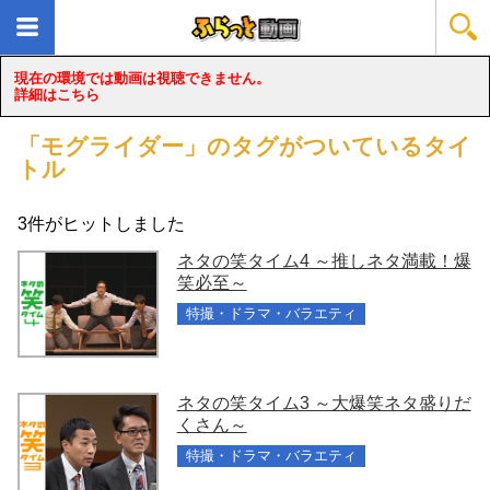
現在の環境では動画は視聴できません。
詳細はこちら
「
モグライダー
」のタグがついているタイ
トル
3
件がヒットしました
ネタの笑タイム4 ～推しネタ満載！爆
笑必至～
特撮・ドラマ・バラエティ
ネタの笑タイム3 ～大爆笑ネタ盛りだ
くさん～
特撮・ドラマ・バラエティ