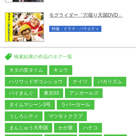
モグライダー「穴掘り天国DVD」
特撮・ドラマ・バラエティ
検索結果の作品のタグ一覧
ネタの笑タイム
キュウ
ハリウッドザコシショウ
ナイツ
バカリズム
バイきんぐ
東京03
アンガールズ
タイムマシーン3号
ラバーガール
うしろシティ
マツモトクラブ
まんじゅう大帝国
かが屋
ハナコ