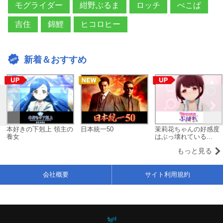
モグライダー
紺野ぶるま
ロッチ
ぺこぱ
吉住
錦鯉
ヒコロヒー
新着＆おすすめ
本好きの下剋上 領主の
日本統一50
茉莉花ちゃんの好感度
養女
はぶっ壊れている...
もっと見る
会社概要
サイト利用規約