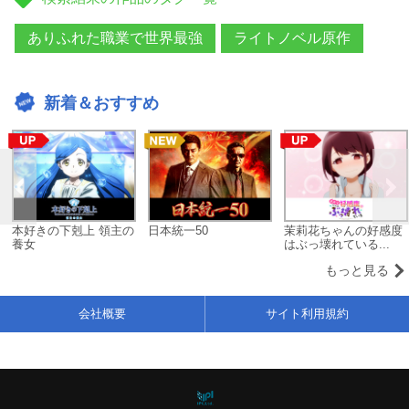
ありふれた職業で世界最強
ライトノベル原作
新着＆おすすめ
本好きの下剋上 領主の
日本統一50
茉莉花ちゃんの好感度
養女
はぶっ壊れている...
もっと見る
会社概要
サイト利用規約