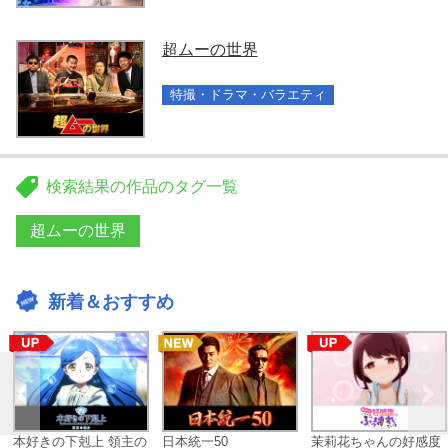
超ムーの世界
特撮・ドラマ・バラエティ
検索結果の作品のタグ一覧
超ムーの世界
新着＆おすすめ
本好きの下剋上 領主の
日本統一50
茉莉花ちゃんの好感度