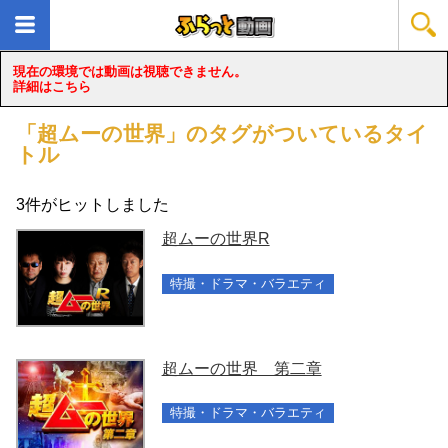
現在の環境では動画は視聴できません。
詳細はこちら
「
超ムーの世界
」のタグがついているタイ
トル
3
件がヒットしました
超ムーの世界R
特撮・ドラマ・バラエティ
超ムーの世界 第二章
特撮・ドラマ・バラエティ