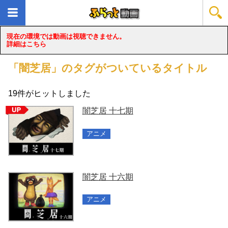
現在の環境では動画は視聴できません。
詳細はこちら
「
闇芝居
」のタグがついているタイトル
19
件がヒットしました
闇芝居 十七期
アニメ
闇芝居 十六期
アニメ