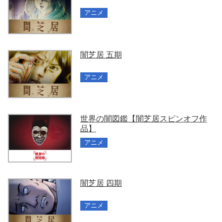
アニメ
闇芝居 五期
アニメ
世界の闇図鑑【闇芝居スピンオフ作
品】
アニメ
闇芝居 四期
アニメ