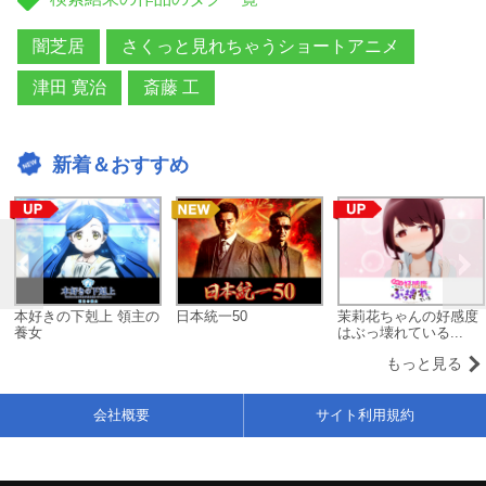
闇芝居
さくっと見れちゃうショートアニメ
津田 寛治
斎藤 工
新着＆おすすめ
本好きの下剋上 領主の
日本統一50
茉莉花ちゃんの好感度
養女
はぶっ壊れている...
もっと見る
会社概要
サイト利用規約